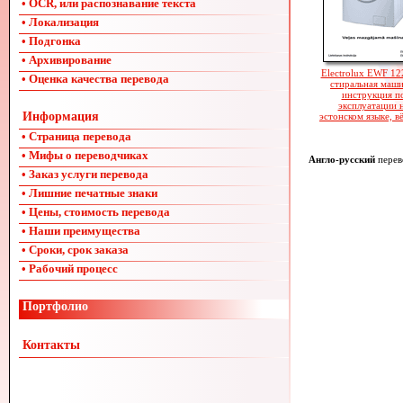
• OCR, или распознавание текста
• Локализация
• Подгонка
• Архивирование
Electrolux EWF 1
• Оценка качества перевода
стиральная маши
инструкция п
эксплуатации 
Информация
эстонском языке, в
• Страница перевода
• Мифы о переводчиках
Англо-русский
перев
• Заказ услуги перевода
• Лишние печатные знаки
• Цены, стоимость перевода
• Наши преимущества
• Сроки, срок заказа
• Рабочий процесс
Портфолио
Контакты