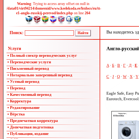
Warning
: Trying to access array offset on null in
/data01/virt94214/domeenid/www.keelekoda.ee/htdocs/ru/tt-
e1-anglo-russkij-perevod/index.php
on line
264
Вы находитесь зд
Поиск:
Англо-русский 
Услуги
• Полный спектр переводческих услуг
• Переводческие услуги
A
·
Б
·
В
·
Г
·
Д
·
Е
• Письменный перевод
• Нотариально заверенный перевод
C
·
J
·
Q
·
W
·
X
·
Y
• Устный перевод
• Перевод
Eagle Safe, Easy Pu
• Качественный перевод
Eurotech, Evercool,
• Корректура
• Редактирование
• Вёрстка
• Предпечатная корректура
• Допечатная подготовка
• Публикация, издание