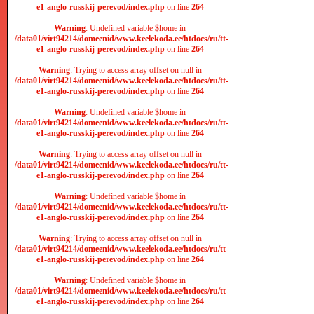
e1-anglo-russkij-perevod/index.php
on line
264
Warning
: Undefined variable $home in
/data01/virt94214/domeenid/www.keelekoda.ee/htdocs/ru/tt-
e1-anglo-russkij-perevod/index.php
on line
264
Warning
: Trying to access array offset on null in
/data01/virt94214/domeenid/www.keelekoda.ee/htdocs/ru/tt-
e1-anglo-russkij-perevod/index.php
on line
264
Warning
: Undefined variable $home in
/data01/virt94214/domeenid/www.keelekoda.ee/htdocs/ru/tt-
e1-anglo-russkij-perevod/index.php
on line
264
Warning
: Trying to access array offset on null in
/data01/virt94214/domeenid/www.keelekoda.ee/htdocs/ru/tt-
e1-anglo-russkij-perevod/index.php
on line
264
Warning
: Undefined variable $home in
/data01/virt94214/domeenid/www.keelekoda.ee/htdocs/ru/tt-
e1-anglo-russkij-perevod/index.php
on line
264
Warning
: Trying to access array offset on null in
/data01/virt94214/domeenid/www.keelekoda.ee/htdocs/ru/tt-
e1-anglo-russkij-perevod/index.php
on line
264
Warning
: Undefined variable $home in
/data01/virt94214/domeenid/www.keelekoda.ee/htdocs/ru/tt-
e1-anglo-russkij-perevod/index.php
on line
264