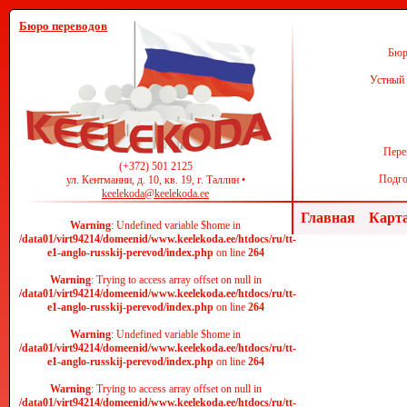
Бюро переводов
Бюр
Устный 
Пере
(+372) 501 2125
Подго
ул. Кентманни, д. 10, кв. 19, г. Таллин •
keelekoda@keelekoda.ee
Главная
Карта
Warning
: Undefined variable $home in
/data01/virt94214/domeenid/www.keelekoda.ee/htdocs/ru/tt-
e1-anglo-russkij-perevod/index.php
on line
264
Warning
: Trying to access array offset on null in
/data01/virt94214/domeenid/www.keelekoda.ee/htdocs/ru/tt-
e1-anglo-russkij-perevod/index.php
on line
264
Warning
: Undefined variable $home in
/data01/virt94214/domeenid/www.keelekoda.ee/htdocs/ru/tt-
e1-anglo-russkij-perevod/index.php
on line
264
Warning
: Trying to access array offset on null in
/data01/virt94214/domeenid/www.keelekoda.ee/htdocs/ru/tt-